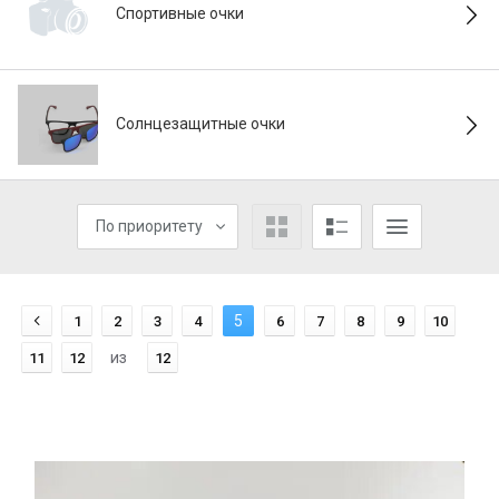
Спортивные очки
Солнцезащитные очки
По приоритету
5
1
2
3
4
6
7
8
9
10
из
11
12
12