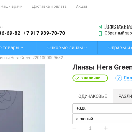
Наши врачи
Доставка и оплата
Акции
Написать нам
ра
 36-69-82
+7 917 939-70-70
Обратный зво
е товары
Очковые линзы
Оправы и 
инзы Hera Green 2201000009682
Линзы Hera Gree
в наличии
Пол
ОДИНАКОВЫЕ
РАЗЛ
+0,00
зеленый